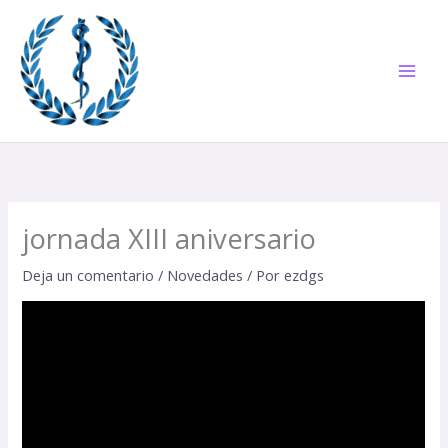
Ir
al
contenido
jornada XIII aniversario
Deja un comentario
/
Novedades
/ Por
ezdgs