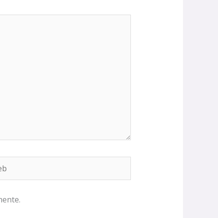
b
mente.