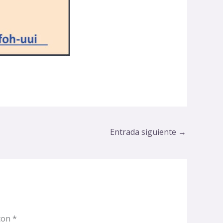
Entrada siguiente
→
 con
*