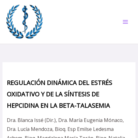
Ir
al
contenido
REGULACIÓN DINÁMICA DEL ESTRÉS
OXIDATIVO Y DE LA SÍNTESIS DE
HEPCIDINA EN LA BETA-TALASEMIA
Dra. Blanca Issé (Dir.), Dra. María Eugenia Mónaco,
Dra. Lucía Mendoza, Bioq. Esp Emilse Ledesma
Achem, Bioq. Magdalena María Terán, Bioq. Natalia